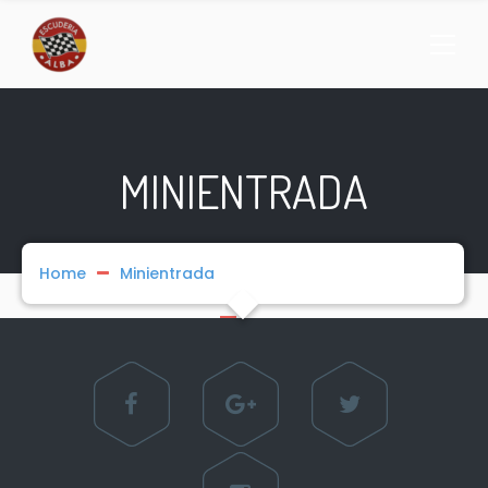
MINIENTRADA
Home
Minientrada
1
2
NEXT