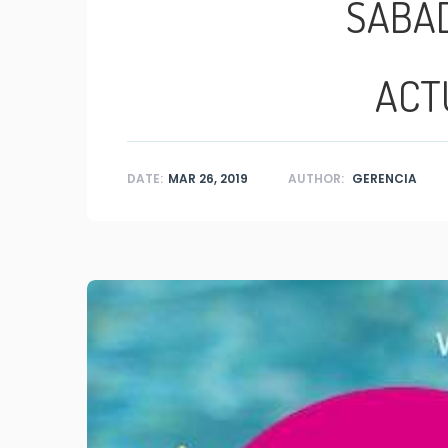
SABAD
ACT
DATE:
MAR 26, 2019
AUTHOR:
GERENCIA