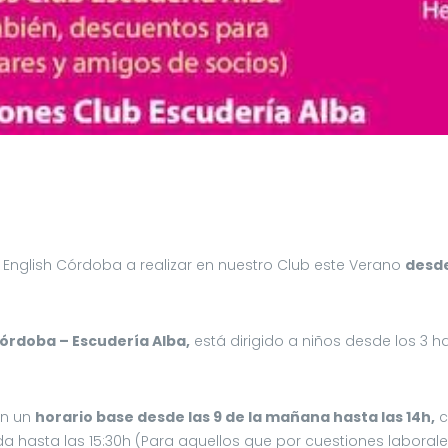
 English Córdoba a realizar en nuestro Club este Verano
desde
órdoba – Escudería Alba,
está dirigido a niños desde los 3 h
en un
horario base desde las 9 de la mañana hasta las 14h,
c
ida hasta las 15:30h (Para aquellos que por cuestiones laboral