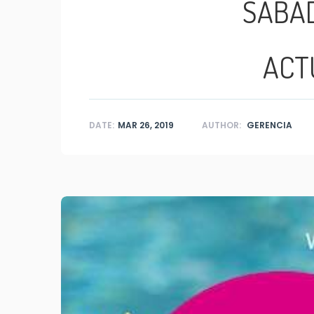
SABAD
ACT
DATE:
MAR 26, 2019
AUTHOR:
GERENCIA